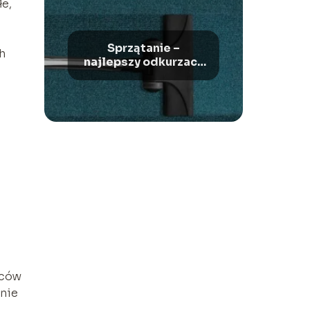
łe,
Sprzątanie –
h
najlepszy odkurzacz
bezworkowy
ńców
enie