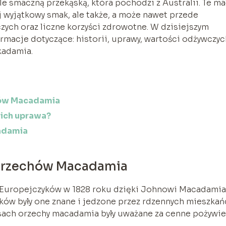
 smaczną przekąską, która pochodzi z Australii. Te ma
ój wyjątkowy smak, ale także, a może nawet przede
ych oraz liczne korzyści zdrowotne. W dzisiejszym
macje dotyczące: historii, uprawy, wartości odżywczyc
kadamia.
chów Macadamia
ich uprawa?
adamia
i orzechów Macadamia
z Europejczyków w 1828 roku dzięki Johnowi Macadamia
ieków były one znane i jedzone przez rdzennych mieszka
asach orzechy macadamia były uważane za cenne pożywi