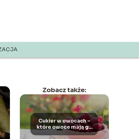
ZACJA
Zobacz także:
Cukier w owocach –
które owoce mają go
najwięcej, a które