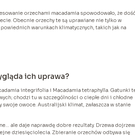
teresowanie orzechami macadamia spowodowało, że doś
iecie. Obecnie orzechy te są uprawiane nie tylko w
odpowiednich warunkach klimatycznych, takich jak na
ygląda ich uprawa?
amia integrifolia i Macadamia tetraphylla. Gatunki t
ch; chodzi tu w szczególności o ciepłe dni i chłodne
y swoje owoce. Australijski klimat, zwłaszcza w stanie
ne… ale daje naprawdę dobre rezultaty. Drzewa dojrzew
lejne dziesięciolecia. Zbieranie orzechów odbywa się