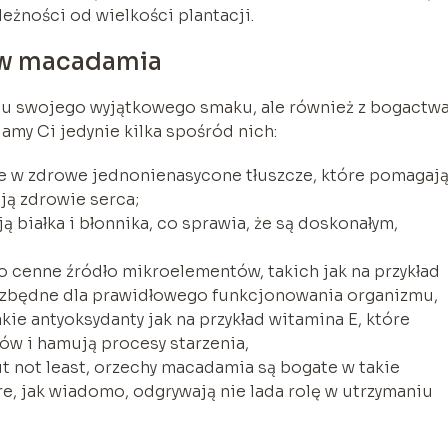
leżności od wielkości plantacji.
ów macadamia
du swojego wyjątkowego smaku, ale również z bogactw
amy Ci jedynie kilka spośród nich:
te w zdrowe jednonienasycone tłuszcze, które pomagaj
ją zdrowie serca;
ą białka i błonnika, co sprawia, że są doskonałym,
 cenne źródło mikroelementów, takich jak na przykład
iezbędne dla prawidłowego funkcjonowania organizmu,
kie antyoksydanty jak na przykład witamina E, które
w i hamują procesy starzenia,
ut not least, orzechy macadamia są bogate w takie
óre, jak wiadomo, odgrywają nie lada rolę w utrzymaniu