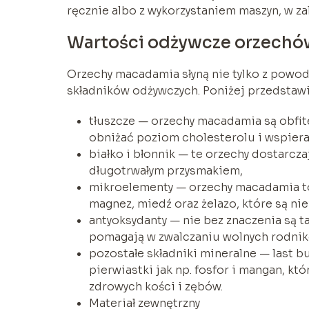
ręcznie albo z wykorzystaniem maszyn, w za
Wartości odżywcze orzech
Orzechy macadamia słyną nie tylko z powo
składników odżywczych. Poniżej przedstawi
tłuszcze — orzechy macadamia są obfi
obniżać poziom cholesterolu i wspiera
białko i błonnik — te orzechy dostarczaj
długotrwałym przysmakiem,
mikroelementy — orzechy macadamia to
magnez, miedź oraz żelazo, które są n
antyoksydanty — nie bez znaczenia są ta
pomagają w zwalczaniu wolnych rodnikó
pozostałe składniki mineralne — last b
pierwiastki jak np. fosfor i mangan, kt
zdrowych kości i zębów.
Materiał zewnętrzny