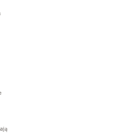
ć
e
ają