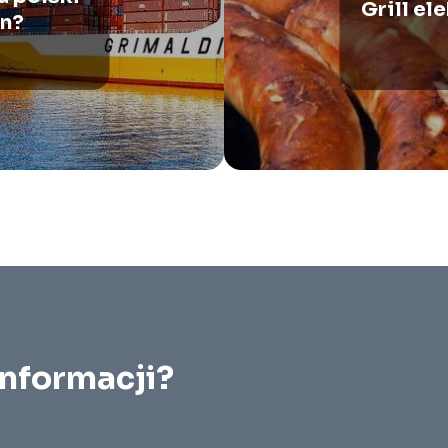
Grill el
in?
informacji?