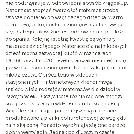
nie podtrzymuje w odpowiedni sposób kręgosłup.
Natomiast stopień twardości materaca trzeba
zawsze dobierać do wagi danego dziecka. Warto
zaznaczyć, że kręgosłup dziecięcy ciągle rozwija
się, dlatego tak ważne jest odpowiednie podłoże
do spania. Kolejną istotną kwestią są wymiary
materaca dziecięcego. Materace dla najmłodszych
dzieci można zazwyczaj kupić w rozmiarach
120×60 oraz 140×70. Jeżeli starszak nie mieści się
już w materacu dziecięcym, trzeba zakupić model
młodzieżowy. Oprócz tego w sklepach
stacjonarnych i internetowych klienci mogą
znaleźć wiele rodzajów materaców dla dzieci w
każdym wieku. Oczywiście różnią się one między
sobą zastosowanym wkładem, grubością i ceną.
Współcześnie najpopularniejsze są materace
produkowane z pianki poliuretanowej ze względu
na niską cenę. Ponadto wyróżniają się one bardzo
dobrą wentylacją. Jednak po dłuższym czasie