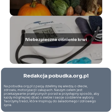
Niebezpieczne ciśnienie krwi
Redakcja pobudka.org.pl
Na pobudka.org.pl z pasją dzielimy się wiedzą o diecie,
zdrowiu, motoryzacji i zakupach. Naszym celem jest
przekazywanie praktycznych porad w przystępny sposób, aby
każdy mógł lepiej dbać o siebie i swoje codzienne wybory.
Tworzymy treści, które inspirują do świadomego i zdrowego
życia.