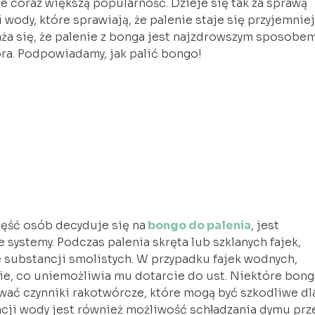
e coraz większą popularność. Dzieje się tak za sprawą
wody, które sprawiają, że palenie staje się przyjemniej
ża się, że palenie z bonga jest najzdrowszym sposobe
ora. Podpowiadamy, jak palić bongo!
ęść osób decyduje się na
bongo do palenia
, jest
e systemy. Podczas palenia skręta lub szklanych fajek,
 substancji smolistych. W przypadku fajek wodnych,
e, co uniemożliwia mu dotarcie do ust. Niektóre bong
ować czynniki rakotwórcze, które mogą być szkodliwe dl
acji wody jest również możliwość schładzania dymu prz