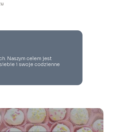
zu
ach. Naszym celem jest
 siebie i swoje codzienne