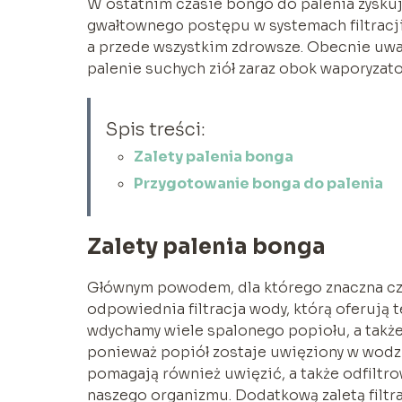
W ostatnim czasie bongo do palenia zyskuj
gwałtownego postępu w systemach filtracji 
a przede wszystkim zdrowsze. Obecnie uwa
palenie suchych ziół zaraz obok waporyzat
Spis treści:
Zalety palenia bonga
Przygotowanie bonga do palenia
Zalety palenia bonga
Głównym powodem, dla którego znaczna cz
odpowiednia filtracja wody, którą oferują t
wdychamy wiele spalonego popiołu, a także
ponieważ popiół zostaje uwięziony w wodzi
pomagają również uwięzić, a także odfiltr
naszego organizmu. Dodatkową zaletą filtr