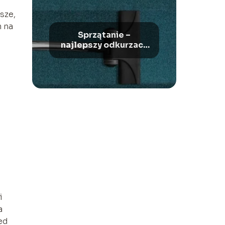
sze,
m na
Sprzątanie –
najlepszy odkurzacz
bezworkowy
i
a
ed