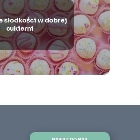
słodkości w dobrej
cukierni
NAPISZ DO NAS