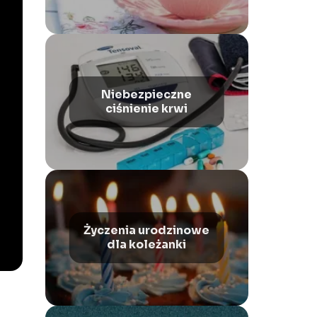
najmniej.
Niebezpieczne
ciśnienie krwi
Życzenia urodzinowe
dla koleżanki