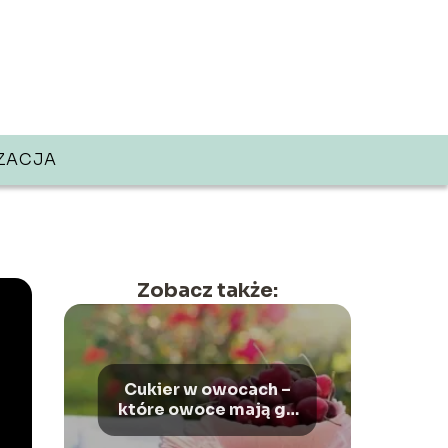
ZACJA
Zobacz także:
Cukier w owocach –
które owoce mają go
najwięcej, a które