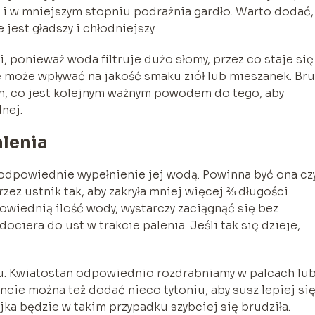
i w mniejszym stopniu podrażnia gardło. Warto dodać,
jest gładszy i chłodniejszy.
, ponieważ woda filtruje dużo słomy, przez co staje się
ę może wpływać na jakość smaku ziół lub mieszanek. Br
h, co jest kolejnym ważnym powodem do tego, aby
nej.
lenia
odpowiednie wypełnienie jej wodą. Powinna być ona cz
zez ustnik tak, aby zakryła mniej więcej ⅔ długości
owiednią ilość wody, wystarczy zaciągnąć się bez
ociera do ust w trakcie palenia. Jeśli tak się dzieje,
u. Kwiatostan odpowiednio rozdrabniamy w palcach lu
ie można też dodać nieco tytoniu, aby susz lepiej si
jka będzie w takim przypadku szybciej się brudziła.